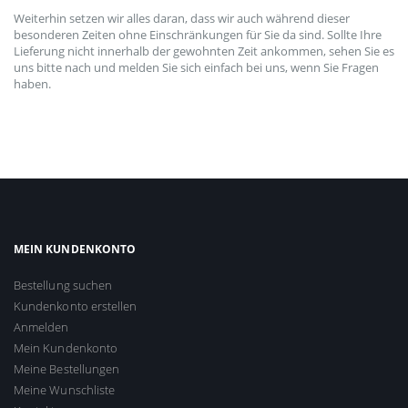
Weiterhin setzen wir alles daran, dass wir auch während dieser
besonderen Zeiten ohne Einschränkungen für Sie da sind. Sollte Ihre
Lieferung nicht innerhalb der gewohnten Zeit ankommen, sehen Sie es
uns bitte nach und melden Sie sich einfach bei uns, wenn Sie Fragen
haben.
MEIN KUNDENKONTO
Bestellung suchen
Kundenkonto erstellen
Anmelden
Mein Kundenkonto
Meine Bestellungen
Meine Wunschliste