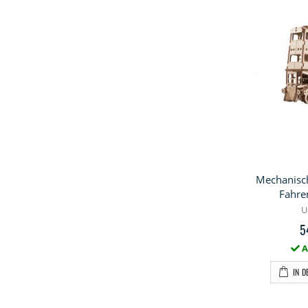
Mechanisc
Fahren
U
5
A
IN 