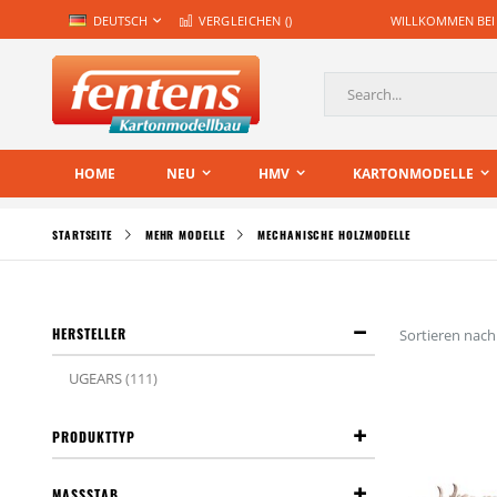
Zum
SPRACHE
DEUTSCH
VERGLEICHEN (
)
WILLKOMMEN BEI
Inhalt
springen
Suche
HOME
NEU
HMV
KARTONMODELLE
STARTSEITE
MEHR MODELLE
MECHANISCHE HOLZMODELLE
HERSTELLER
Sortieren nach
Artikel
UGEARS
111
PRODUKTTYP
MASSSTAB