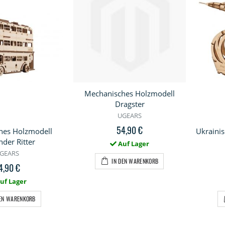
Mechanisches Holzmodell
Dragster
UGEARS
54,90 €
hes Holzmodell
Ukraini
der Ritter
Auf Lager
GEARS
IN DEN WARENKORB
4,90 €
uf Lager
DEN WARENKORB