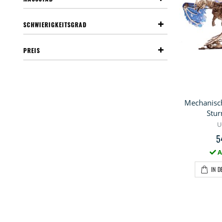
SCHWIERIGKEITSGRAD
PREIS
Mechanisc
Stu
U
5
A
IN 