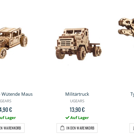
e Wütende Maus
Militärtruck
T
GEARS
UGEARS
4,90 €
13,90 €
uf Lager
Auf Lager
DEN WARENKORB
IN DEN WARENKORB