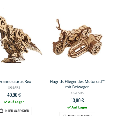
yrannosaurus Rex
Hagrids Fliegendes Motorrad™
mit Beiwagen
UGEARS
UGEARS
49,90 €
13,90 €
Auf Lager
Auf Lager
IN DEN WARENKORB