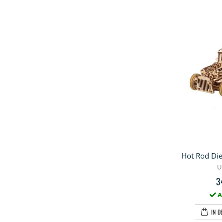
Hot Rod Di
U
3
A
IN 