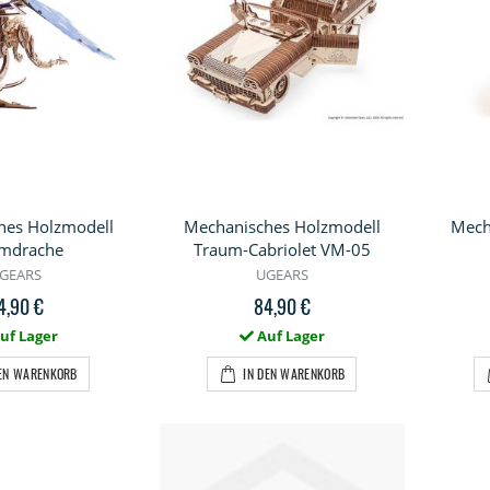
hes Holzmodell
Mechanisches Holzmodell
Mech
rmdrache
Traum-Cabriolet VM-05
GEARS
UGEARS
4,90 €
84,90 €
uf Lager
Auf Lager
DEN WARENKORB
IN DEN WARENKORB