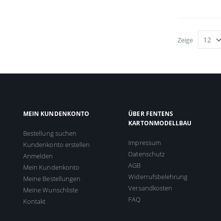
Zeige
MEIN KUNDENKONTO
ÜBER FENTENS
KARTONMODELLBAU
Bestellung suchen
Impressum
Kundenkonto erstellen
Datenschutz
Anmelden
AGB
Mein Kundenkonto
Widerrufsbelehrung
Meine Bestellungen
Versandkosten
Meine Wunschliste
FAQ
Kontakt