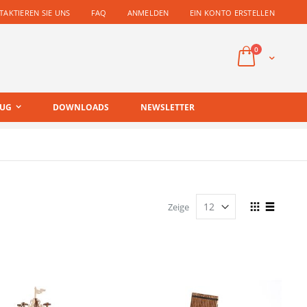
AKTIEREN SIE UNS
FAQ
ANMELDEN
EIN KONTO ERSTELLEN
Artikel
0
Cart
EUG
DOWNLOADS
NEWSLETTER
Anzeigen
Zeige
als
Raster
Liste