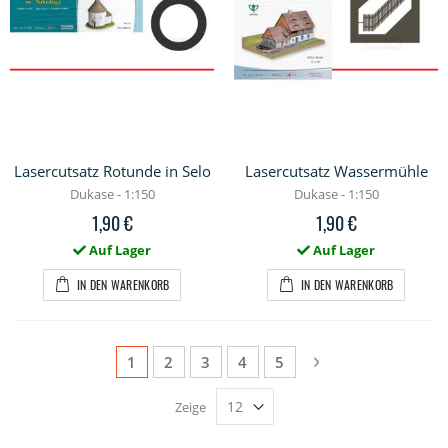
Lasercutsatz Rotunde in Selo
Lasercutsatz Wassermühle
Dukase - 1:150
Dukase - 1:150
1,90 €
1,90 €
Auf Lager
Auf Lager
IN DEN WARENKORB
IN DEN WARENKORB
Seite
Sie lesen gerade die Seite
Seite
Seite
Seite
Seite
Seite
Weiter
1
2
3
4
5
Zeige