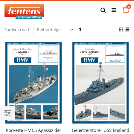
Zum
Art
0
Inhalt
Ca
Suche
springen
Absteigend
Anze
Sortieren nach
sortieren
als
Raster
List
Einkaufsoptionen
Korvette HMCS Agassiz der
Geleitzerstörer USS England