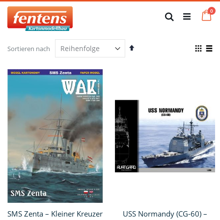
Zum
Art
0
Inhalt
Ca
Suche
springen
Absteigend
Anze
Sortieren nach
sortieren
als
Raster
List
SMS Zenta – Kleiner Kreuzer
USS Normandy (CG-60) –