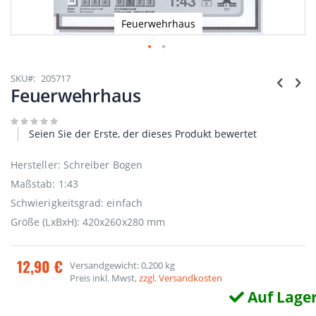
Feuerwehrhaus
Zum
Anfang
SKU
205717
der
Feuerwehrhaus
Bildgalerie
springen
Seien Sie der Erste, der dieses Produkt bewertet
Hersteller: Schreiber Bogen
Maßstab: 1:43
Schwierigkeitsgrad: einfach
Größe (LxBxH): 420x260x280 mm
12,90 €
Versandgewicht: 0,200 kg
Preis inkl. Mwst,
zzgl. Versandkosten
Auf Lage