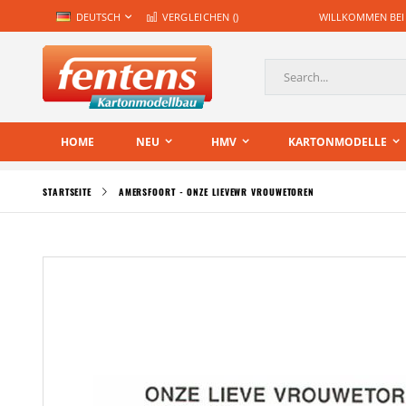
Zum
SPRACHE
DEUTSCH
VERGLEICHEN (
)
WILLKOMMEN BEI
Inhalt
springen
Suche
HOME
NEU
HMV
KARTONMODELLE
STARTSEITE
AMERSFOORT - ONZE LIEVEWR VROUWETOREN
Zum
Ende
der
Bildgalerie
springen