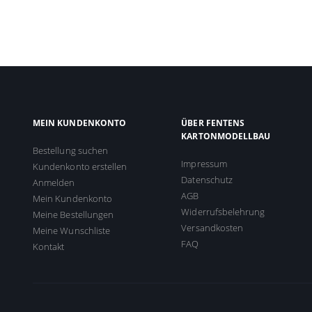
MEIN KUNDENKONTO
ÜBER FENTENS
KARTONMODELLBAU
Bestellung suchen
Impressum
Kundenkonto erstellen
Datenschutz
Anmelden
AGB
Mein Kundenkonto
Widerrufsbelehrung
Meine Bestellungen
Versandkosten
Meine Wunschliste
FAQ
Kontakt