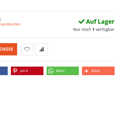
g
Auf Lager
ersandkosten
Nur noch
1
verfügbar
RENKORB
pin it
teilen
teilen