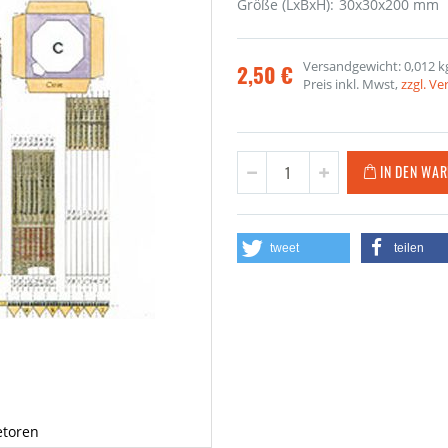
Größe (LxBxH): 30x30x200 mm
Versandgewicht: 0,012 k
2,50 €
Preis inkl. Mwst,
zzgl. V
IN DEN WA
tweet
teilen
etoren