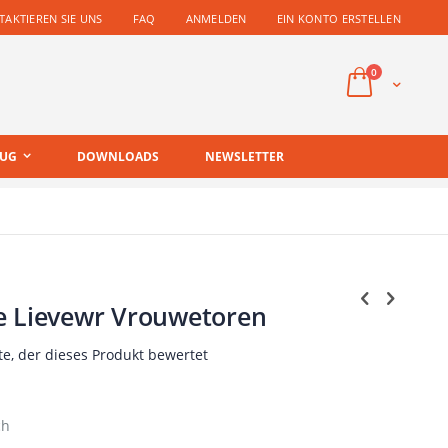
AKTIEREN SIE UNS
FAQ
ANMELDEN
EIN KONTO ERSTELLEN
Artikel
0
Cart
EUG
DOWNLOADS
NEWSLETTER
e Lievewr Vrouwetoren
te, der dieses Produkt bewertet
ch