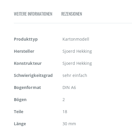
Zum
Anfang
WEITERE INFORMATIONEN
REZENSIONEN
der
Bildgalerie
springen
Weitere
Produkttyp
Kartonmodell
Informationen
Hersteller
Sjoerd Hekking
Konstrukteur
Sjoerd Hekking
Schwierigkeitsgrad
sehr einfach
Bogenformat
DIN A6
Bögen
2
Teile
18
Länge
30 mm