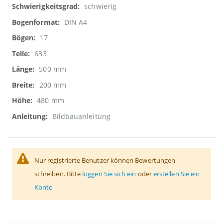
schwierig
DIN A4
17
633
500 mm
200 mm
480 mm
Bildbauanleitung
Nur registrierte Benutzer können Bewertungen
schreiben. Bitte
loggen Sie sich ein
oder
erstellen Sie ein
Konto