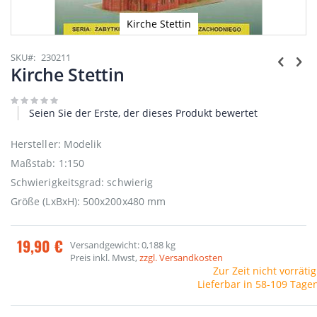
Kirche Stettin
Zum
Anfang
SKU
230211
der
Kirche Stettin
Bildgalerie
springen
Seien Sie der Erste, der dieses Produkt bewertet
Hersteller: Modelik
Maßstab: 1:150
Schwierigkeitsgrad: schwierig
Größe (LxBxH): 500x200x480 mm
19,90 €
Versandgewicht: 0,188 kg
Preis inkl. Mwst,
zzgl. Versandkosten
Zur Zeit nicht vorrätig
Lieferbar in 58-109 Tage