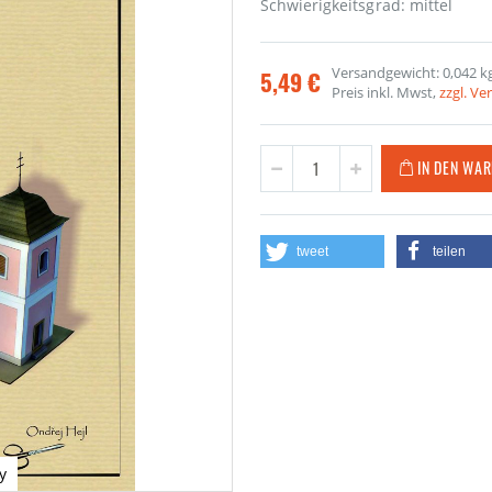
Schwierigkeitsgrad: mittel
Versandgewicht: 0,042 k
5,49 €
Preis inkl. Mwst,
zzgl. V
IN DEN WA
tweet
teilen
y