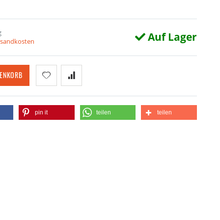
g
Auf Lager
ersandkosten
RENKORB
pin it
teilen
teilen