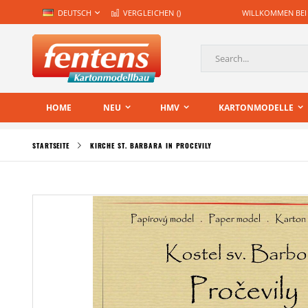
Zum
SPRACHE
DEUTSCH
VERGLEICHEN (
)
WILLKOMMEN BEI
Inhalt
springen
Suche
HOME
NEU
HMV
KARTONMODELLE
STARTSEITE
KIRCHE ST. BARBARA IN PROCEVILY
Zum
Ende
der
Bildgalerie
springen