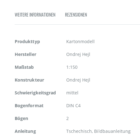
Zum
Anfang
WEITERE INFORMATIONEN
REZENSIONEN
der
Bildgalerie
springen
Weitere
Produkttyp
Kartonmodell
Informationen
Hersteller
Ondrej Hejl
Maßstab
1:150
Konstrukteur
Ondrej Hejl
Schwierigkeitsgrad
mittel
Bogenformat
DIN C4
Bögen
2
Anleitung
Tschechisch, Bildbauanleitung