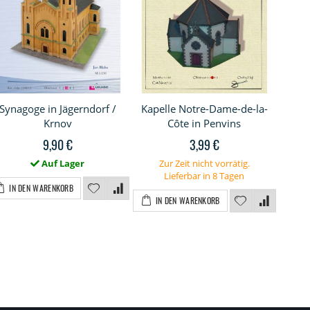
Synagoge in Jägerndorf /
Kapelle Notre-Dame-de-la-
K
Krnov
Côte in Penvins
9,90 €
3,99 €
Auf Lager
Zur Zeit nicht vorrätig.
Lieferbar in 8 Tagen
IN DEN WARENKORB
I
IN DEN WARENKORB