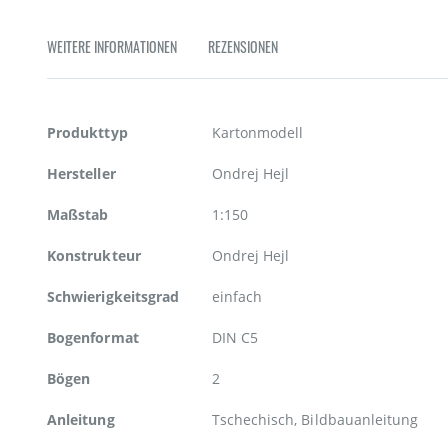
Zum
Anfang
WEITERE INFORMATIONEN
REZENSIONEN
der
Bildgalerie
springen
Weitere
Produkttyp
Kartonmodell
Informationen
Hersteller
Ondrej Hejl
Maßstab
1:150
Konstrukteur
Ondrej Hejl
Schwierigkeitsgrad
einfach
Bogenformat
DIN C5
Bögen
2
Anleitung
Tschechisch, Bildbauanleitung