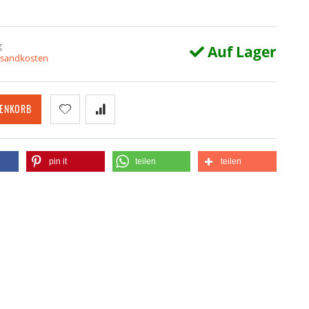
g
Auf Lager
ersandkosten
RENKORB
pin it
teilen
teilen