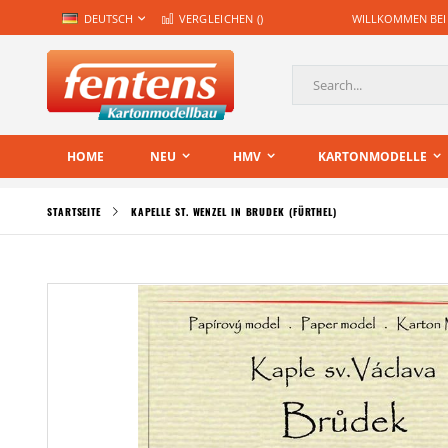
Zum
SPRACHE
DEUTSCH
VERGLEICHEN (
)
WILLKOMMEN BEI
Inhalt
springen
Suche
HOME
NEU
HMV
KARTONMODELLE
STARTSEITE
KAPELLE ST. WENZEL IN BRUDEK (FÜRTHEL)
Zum
Ende
der
Bildgalerie
springen