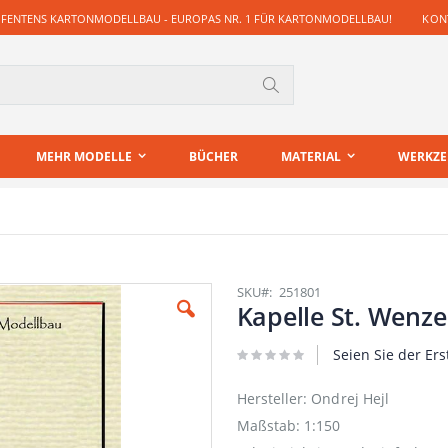
 FENTENS KARTONMODELLBAU - EUROPAS NR. 1 FÜR KARTONMODELLBAU!
KONT
Suche
MEHR MODELLE
BÜCHER
MATERIAL
WERKZ
SKU
251801
Kapelle St. Wenzel
Seien Sie der Ers
Hersteller: Ondrej Hejl
Maßstab: 1:150