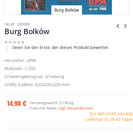
Burg Bolków
Zum
Anfang
SKU
260988
der
Burg Bolków
Bildgalerie
springen
Seien Sie der Erste, der dieses Produkt bewertet
Hersteller: GPM
Maßstab: 1:250
Schwierigkeitsgrad: schwierig
Größe (LxBxH): 420x200x220 mm
14,90 €
Versandgewicht: 0,190 kg
Preis inkl. Mwst,
zzgl. Versandkosten
Zur Zeit nicht vorrätig
Lieferbar in 28-42 Tage