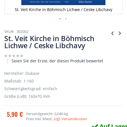
St. Veit Kirche in Böhmisch Lichwe / Ceske Libchavy
Zum
Anfang
SKU
302002
der
St. Veit Kirche in Böhmisch
Bildgalerie
Lichwe / Ceske Libchavy
springen
Seien Sie der Erste, der dieses Produkt bewertet
Hersteller: Dukase
Maßstab: 1:160
Schwierigkeitsgrad: einfach
Größe (LxB): 160x70 mm
5,90 €
Versandgewicht: 0,040 kg
Preis inkl. Mwst,
zzgl. Versandkosten
Auf Lage