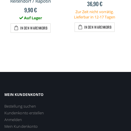
Reitendorf / Rapotin
36,90 €
9,90 €
Zur Zeit nicht vorrätig.
Lieferbar in 12-17 Tagen
Auf Lager
IN DEN WARENKORB
IN DEN WARENKORB
MEIN KUNDENKONTO
Bestellung suchen
Kundenkonto erstellen
Anmelden
Mein Kundenkonto