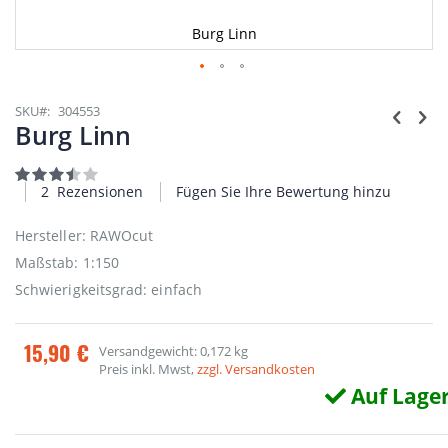
Burg Linn
Zum
Anfang
SKU
304553
der
Burg Linn
Bildgalerie
springen
Bewertung:
70
100
% of
2
Rezensionen
Fügen Sie Ihre Bewertung hinzu
Hersteller: RAWOcut
Maßstab: 1:150
Schwierigkeitsgrad: einfach
15,90 €
Versandgewicht: 0,172 kg
Preis inkl. Mwst,
zzgl. Versandkosten
Auf Lage