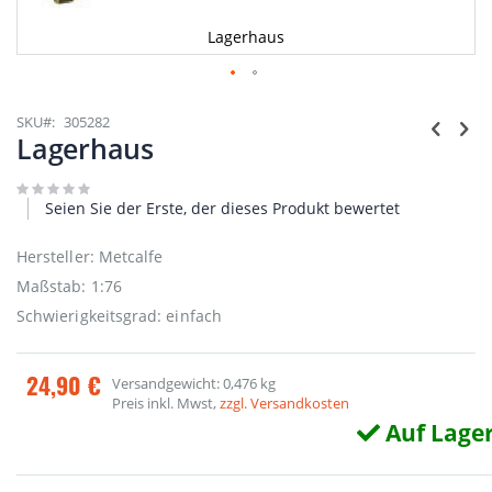
Lagerhaus
Zum
Anfang
SKU
305282
der
Lagerhaus
Bildgalerie
springen
Seien Sie der Erste, der dieses Produkt bewertet
Hersteller: Metcalfe
Maßstab: 1:76
Schwierigkeitsgrad: einfach
24,90 €
Versandgewicht: 0,476 kg
Preis inkl. Mwst,
zzgl. Versandkosten
Auf Lage