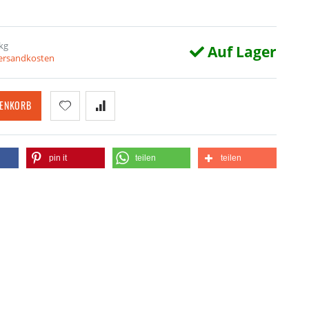
kg
Auf Lager
Versandkosten
RENKORB
pin it
teilen
teilen