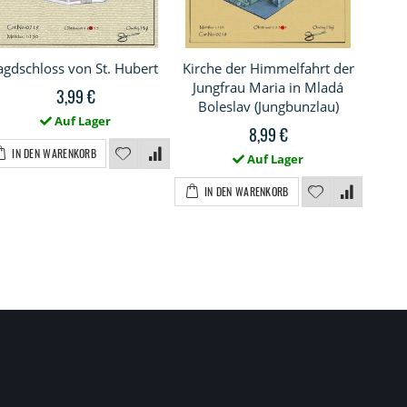
agdschloss von St. Hubert
Kirche der Himmelfahrt der
F
Jungfrau Maria in Mladá
3,99 €
Boleslav (Jungbunzlau)
Auf Lager
8,99 €
IN DEN WARENKORB
I
Auf Lager
IN DEN WARENKORB