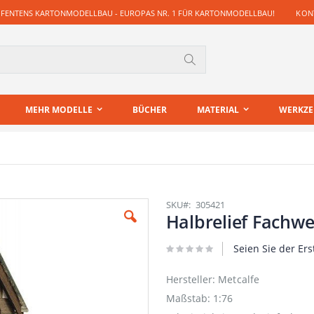
 FENTENS KARTONMODELLBAU - EUROPAS NR. 1 FÜR KARTONMODELLBAU!
KONT
Suche
MEHR MODELLE
BÜCHER
MATERIAL
WERKZ
SKU
305421
Halbrelief Fachw
Seien Sie der Ers
Hersteller: Metcalfe
Maßstab: 1:76