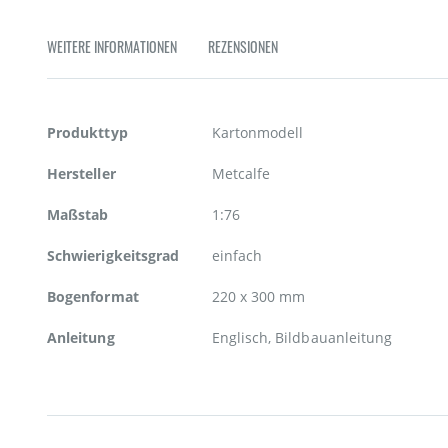
Zum
Anfang
WEITERE INFORMATIONEN
REZENSIONEN
der
Bildgalerie
springen
Weitere
Produkttyp
Kartonmodell
Informationen
Hersteller
Metcalfe
Maßstab
1:76
Schwierigkeitsgrad
einfach
Bogenformat
220 x 300 mm
Anleitung
Englisch, Bildbauanleitung