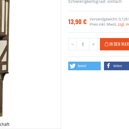
Schwierigkeitsgrad: einfach
Versandgewicht: 0,126 
13,90 €
Preis inkl. Mwst,
zzgl. 
IN DEN WA
tweet
teilen
chäft