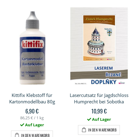
Kittifix Klebstoff für
Lasercutsatz für Jagdschloss
Kartonmodellbau 80g
Humprecht bei Sobotka
6,90 €
10,99 €
86,25 €
/ 1 kg
Auf Lager
Auf Lager
IN DEN WARENKORB
IN DEN WARENKORB