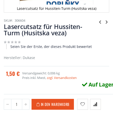
Lasercutsatz für Hussiten-Turm (Husitska veza)
Zum
Anfang
SKU
306604
der
Lasercutsatz für Hussiten-
Bildgalerie
Turm (Husitska veza)
springen
Seien Sie der Erste, der dieses Produkt bewertet
Hersteller: Dukase
1,50 €
Versandgewicht: 0,006 kg
Preis inkl. Mwst,
zzgl. Versandkosten
Auf Lage
IN DEN WARENKORB