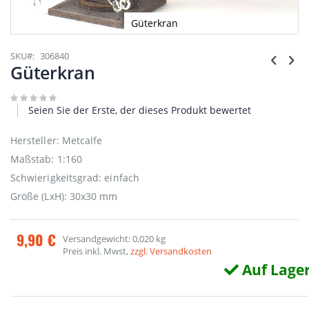
Güterkran
Zum
Anfang
SKU
306840
der
Güterkran
Bildgalerie
springen
Seien Sie der Erste, der dieses Produkt bewertet
Hersteller: Metcalfe
Maßstab: 1:160
Schwierigkeitsgrad: einfach
Größe (LxH): 30x30 mm
9,90 €
Versandgewicht: 0,020 kg
Preis inkl. Mwst,
zzgl. Versandkosten
Auf Lage