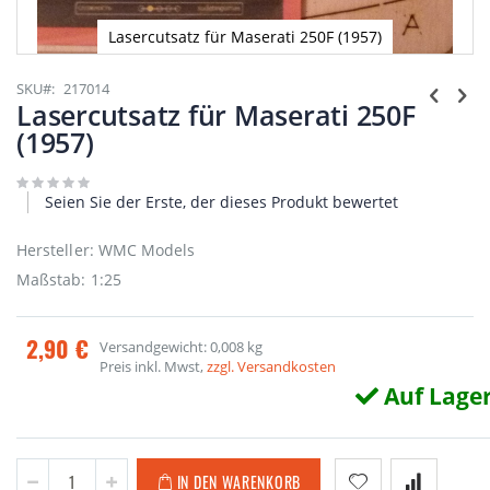
Lasercutsatz für Maserati 250F (1957)
Zum
Anfang
SKU
217014
der
Lasercutsatz für Maserati 250F
Bildgalerie
(1957)
springen
Seien Sie der Erste, der dieses Produkt bewertet
Hersteller: WMC Models
Maßstab: 1:25
2,90 €
Versandgewicht: 0,008 kg
Preis inkl. Mwst,
zzgl. Versandkosten
Auf Lage
IN DEN WARENKORB