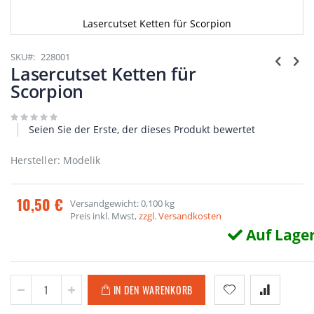
Lasercutset Ketten für Scorpion
Zum
Anfang
SKU
228001
der
Lasercutset Ketten für
Bildgalerie
Scorpion
springen
Seien Sie der Erste, der dieses Produkt bewertet
Hersteller: Modelik
10,50 €
Versandgewicht: 0,100 kg
Preis inkl. Mwst,
zzgl. Versandkosten
Auf Lage
IN DEN WARENKORB