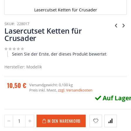
Lasercutset Ketten für Crusader
Zum
Anfang
SKU
228017
der
Lasercutset Ketten für
Bildgalerie
Crusader
springen
Seien Sie der Erste, der dieses Produkt bewertet
Hersteller: Modelik
10,50 €
Versandgewicht: 0,100 kg
Preis inkl. Mwst,
zzgl. Versandkosten
Auf Lage
IN DEN WARENKORB