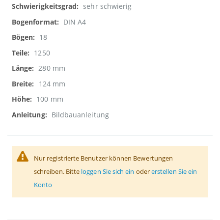
sehr schwierig
DIN A4
18
1250
280 mm
124 mm
100 mm
Bildbauanleitung
Nur registrierte Benutzer können Bewertungen
schreiben. Bitte
loggen Sie sich ein
oder
erstellen Sie ein
Konto