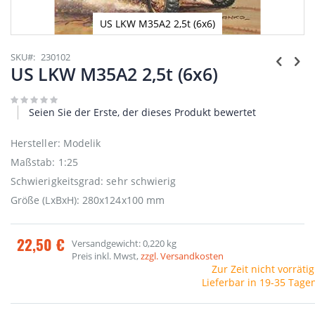
US LKW M35A2 2,5t (6x6)
Zum
Anfang
SKU
230102
der
US LKW M35A2 2,5t (6x6)
Bildgalerie
springen
Seien Sie der Erste, der dieses Produkt bewertet
Hersteller: Modelik
Maßstab: 1:25
Schwierigkeitsgrad: sehr schwierig
Größe (LxBxH): 280x124x100 mm
22,50 €
Versandgewicht: 0,220 kg
Preis inkl. Mwst,
zzgl. Versandkosten
Zur Zeit nicht vorrätig
Lieferbar in 19-35 Tage