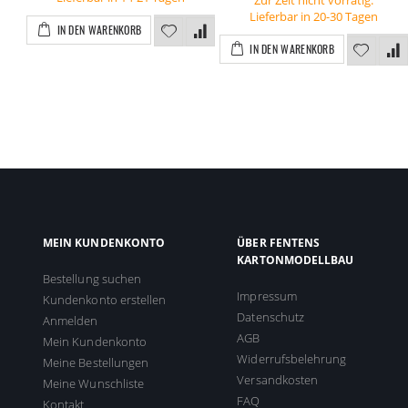
Zur Zeit nicht vorrätig.
Lieferbar in 20-30 Tagen
IN DEN WARENKORB
IN DEN WARENKORB
MEIN KUNDENKONTO
ÜBER FENTENS
KARTONMODELLBAU
Bestellung suchen
Impressum
Kundenkonto erstellen
Datenschutz
Anmelden
AGB
Mein Kundenkonto
Widerrufsbelehrung
Meine Bestellungen
Versandkosten
Meine Wunschliste
FAQ
Kontakt