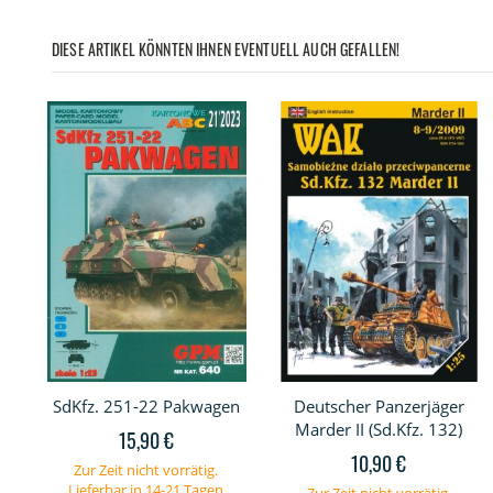
DIESE ARTIKEL KÖNNTEN IHNEN EVENTUELL AUCH GEFALLEN!
SdKfz. 251-22 Pakwagen
Deutscher Panzerjäger
Marder II (Sd.Kfz. 132)
15,90 €
10,90 €
Zur Zeit nicht vorrätig.
Lieferbar in 14-21 Tagen