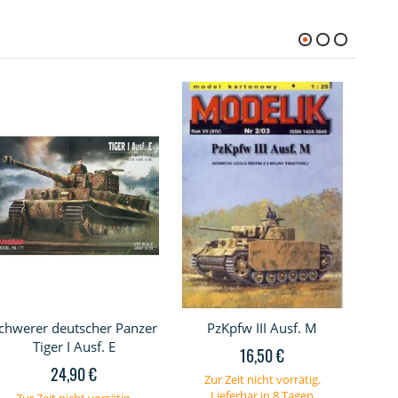
chwerer deutscher Panzer
PzKpfw III Ausf. M
Kf
Tiger I Ausf. E
16,50 €
24,90 €
Zur Zeit nicht vorrätig.
Lieferbar in 8 Tagen