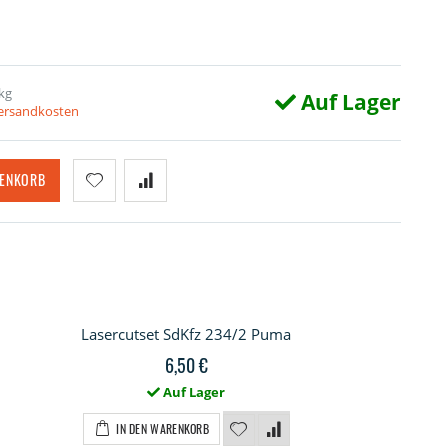
kg
Auf Lager
Versandkosten
RENKORB
Lasercutset SdKfz 234/2 Puma
6,50 €
Auf Lager
IN DEN WARENKORB