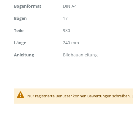
Bogenformat
DIN A4
Bögen
17
Teile
980
Länge
240 mm
Anleitung
Bildbauanleitung
Nur registrierte Benutzer können Bewertungen schreiben. 