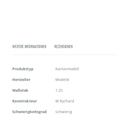
Zum
Anfang
der
Bildgalerie
springen
WEITERE INFORMATIONEN
REZENSIONEN
Weitere
Produkttyp
Kartonmodell
Informationen
Hersteller
Modelik
Maßstab
1:25
Konstrukteur
W.Rychard
Schwierigkeitsgrad
schwierig