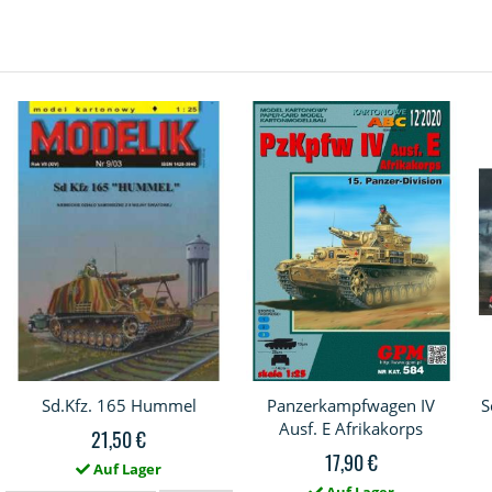
Sd.Kfz. 165 Hummel
Panzerkampfwagen IV
S
Ausf. E Afrikakorps
21,50 €
17,90 €
Auf Lager