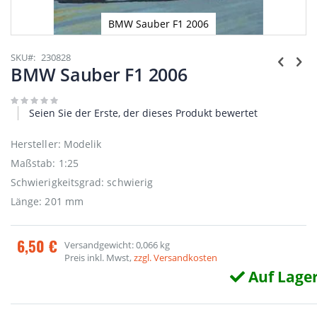
BMW Sauber F1 2006
Zum
Anfang
SKU
230828
der
BMW Sauber F1 2006
Bildgalerie
springen
Seien Sie der Erste, der dieses Produkt bewertet
Hersteller: Modelik
Maßstab: 1:25
Schwierigkeitsgrad: schwierig
Länge: 201 mm
6,50 €
Versandgewicht: 0,066 kg
Preis inkl. Mwst,
zzgl. Versandkosten
Auf Lage