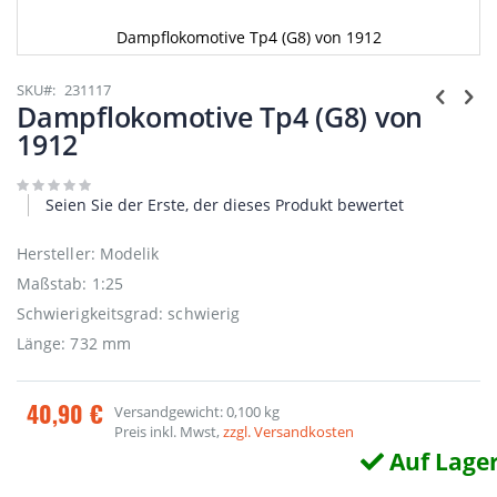
Dampflokomotive Tp4 (G8) von 1912
Zum
Anfang
SKU
231117
der
Dampflokomotive Tp4 (G8) von
Bildgalerie
1912
springen
Seien Sie der Erste, der dieses Produkt bewertet
Hersteller: Modelik
Maßstab: 1:25
Schwierigkeitsgrad: schwierig
Länge: 732 mm
40,90 €
Versandgewicht: 0,100 kg
Preis inkl. Mwst,
zzgl. Versandkosten
Auf Lage