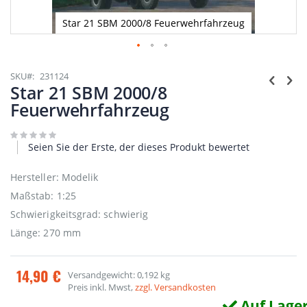
Star 21 SBM 2000/8 Feuerwehrfahrzeug
Zum
Anfang
SKU
231124
der
Star 21 SBM 2000/8
Bildgalerie
Feuerwehrfahrzeug
springen
Seien Sie der Erste, der dieses Produkt bewertet
Hersteller: Modelik
Maßstab: 1:25
Schwierigkeitsgrad: schwierig
Länge: 270 mm
14,90 €
Versandgewicht: 0,192 kg
Preis inkl. Mwst,
zzgl. Versandkosten
Auf Lage