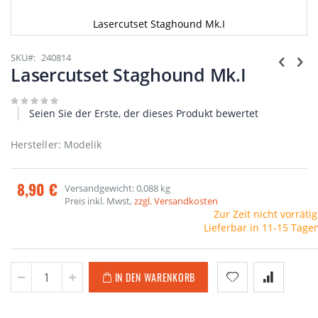
Lasercutset Staghound Mk.I
Zum
Anfang
SKU
240814
der
Lasercutset Staghound Mk.I
Bildgalerie
springen
Seien Sie der Erste, der dieses Produkt bewertet
Hersteller: Modelik
8,90 €
Versandgewicht: 0,088 kg
Preis inkl. Mwst,
zzgl. Versandkosten
Zur Zeit nicht vorrätig
Lieferbar in 11-15 Tage
IN DEN WARENKORB