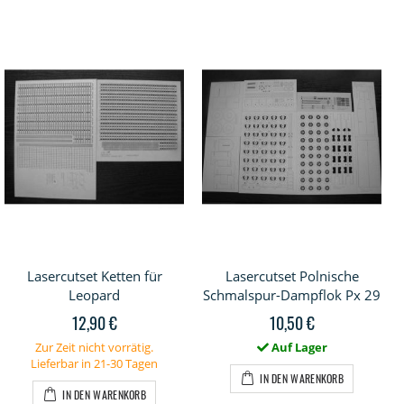
Lasercutset Ketten für
Lasercutset Polnische
Leopard
Schmalspur-Dampflok Px 29
12,90 €
10,50 €
Zur Zeit nicht vorrätig.
Auf Lager
Lieferbar in 21-30 Tagen
IN DEN WARENKORB
IN DEN WARENKORB