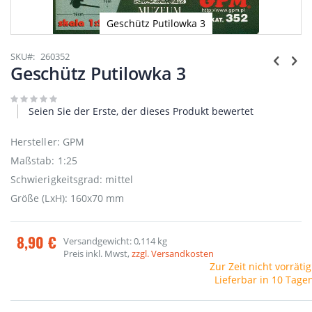
Geschütz Putilowka 3
Zum
Anfang
SKU
260352
der
Geschütz Putilowka 3
Bildgalerie
springen
Seien Sie der Erste, der dieses Produkt bewertet
Hersteller: GPM
Maßstab: 1:25
Schwierigkeitsgrad: mittel
Größe (LxH): 160x70 mm
8,90 €
Versandgewicht: 0,114 kg
Preis inkl. Mwst,
zzgl. Versandkosten
Zur Zeit nicht vorrätig
Lieferbar in 10 Tage