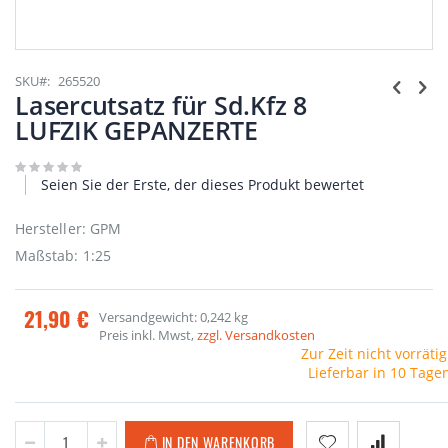
Zum
Anfang
SKU
265520
der
Lasercutsatz für Sd.Kfz 8
Bildgalerie
LUFZIK GEPANZERTE
springen
Seien Sie der Erste, der dieses Produkt bewertet
Hersteller: GPM
Maßstab: 1:25
21,90 €
Versandgewicht: 0,242 kg
Preis inkl. Mwst,
zzgl. Versandkosten
Zur Zeit nicht vorrätig
Lieferbar in 10 Tage
IN DEN WARENKORB