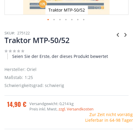
Traktor MTP-50/52
Zum
Anfang
SKU
275122
der
Traktor MTP-50/52
Bildgalerie
springen
Seien Sie der Erste, der dieses Produkt bewertet
Hersteller: Oriel
Maßstab: 1:25
Schwierigkeitsgrad: schwierig
14,90 €
Versandgewicht: 0,214 kg
Preis inkl. Mwst,
zzgl. Versandkosten
Zur Zeit nicht vorrätig
Lieferbar in 64-98 Tage