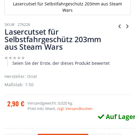
Lasercutset für Selbstfahrgeschütz 203mm aus Steam
Wars
Zum
Anfang
SKU
276226
der
Lasercutset für
Bildgalerie
Selbstfahrgeschütz 203mm
springen
aus Steam Wars
Seien Sie der Erste, der dieses Produkt bewertet
Hersteller: Oriel
Maßstab: 1:50
2,90 €
Versandgewicht: 0,020 kg
Preis inkl. Mwst,
zzgl. Versandkosten
Auf Lage