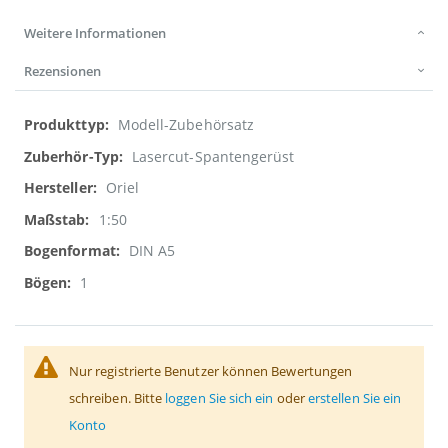
Weitere Informationen
Rezensionen
Weitere
Modell-Zubehörsatz
Informationen
Lasercut-Spantengerüst
Oriel
1:50
DIN A5
1
Nur registrierte Benutzer können Bewertungen
schreiben. Bitte
loggen Sie sich ein
oder
erstellen Sie ein
Konto