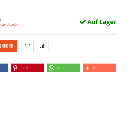
g
Auf Lager
ersandkosten
RENKORB
pin it
teilen
teilen