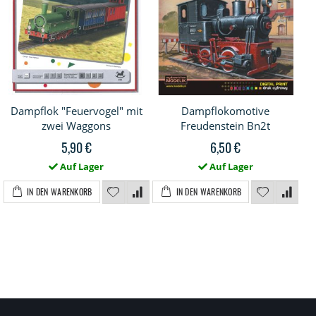
Dampflok "Feuervogel" mit
Dampflokomotive
zwei Waggons
Freudenstein Bn2t
5,90 €
6,50 €
Auf Lager
Auf Lager
IN DEN WARENKORB
IN DEN WARENKORB