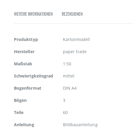
Zum
Anfang
WEITERE INFORMATIONEN
REZENSIONEN
der
Bildgalerie
springen
Weitere
Produkttyp
Kartonmodell
Informationen
Hersteller
paper trade
Maßstab
1:50
Schwierigkeitsgrad
mittel
Bogenformat
DIN A4
Bögen
3
Teile
60
Anleitung
Bildbauanleitung