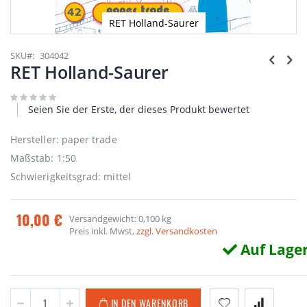
RET Holland-Saurer
Zum
Anfang
SKU
304042
der
RET Holland-Saurer
Bildgalerie
springen
Seien Sie der Erste, der dieses Produkt bewertet
Hersteller: paper trade
Maßstab: 1:50
Schwierigkeitsgrad: mittel
10,00 €
Versandgewicht: 0,100 kg
Preis inkl. Mwst,
zzgl. Versandkosten
Auf Lage
IN DEN WARENKORB