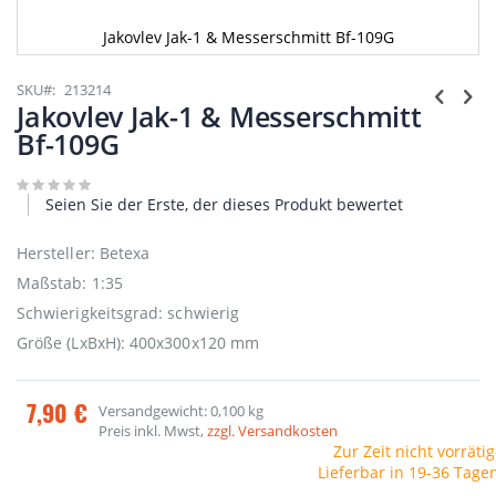
Jakovlev Jak-1 & Messerschmitt Bf-109G
Zum
Anfang
SKU
213214
der
Jakovlev Jak-1 & Messerschmitt
Bildgalerie
Bf-109G
springen
Seien Sie der Erste, der dieses Produkt bewertet
Hersteller: Betexa
Maßstab: 1:35
Schwierigkeitsgrad: schwierig
Größe (LxBxH): 400x300x120 mm
7,90 €
Versandgewicht: 0,100 kg
Preis inkl. Mwst,
zzgl. Versandkosten
Zur Zeit nicht vorrätig
Lieferbar in 19-36 Tage