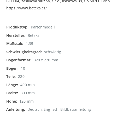
BETEXA, zásilková služba, s.r.o., iráskova 39, CZ-60200 Brno
https://www.betexa.cz/
Weitere
Kartonmodell
Informationen
Betexa
1:35
schwierig
320 x 220 mm
10
220
400 mm
300 mm
120 mm
Deutsch, Englisch, Bildbauanleitung