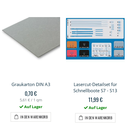
Graukarton DIN A3
Lasercut-Detailset für
Schnellboote S7 - S13
0,70 €
11,99 €
5,61 €
/ 1 qm
Auf Lager
Auf Lager
IN DEN WARENKORB
IN DEN WARENKORB