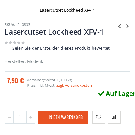
Lasercutset Lockheed XFV-1
Zum
Anfang
SKU
240833
der
Lasercutset Lockheed XFV-1
Bildgalerie
springen
Seien Sie der Erste, der dieses Produkt bewertet
Hersteller: Modelik
7,90 €
Versandgewicht: 0,130 kg
Preis inkl. Mwst,
zzgl. Versandkosten
Auf Lage
IN DEN WARENKORB