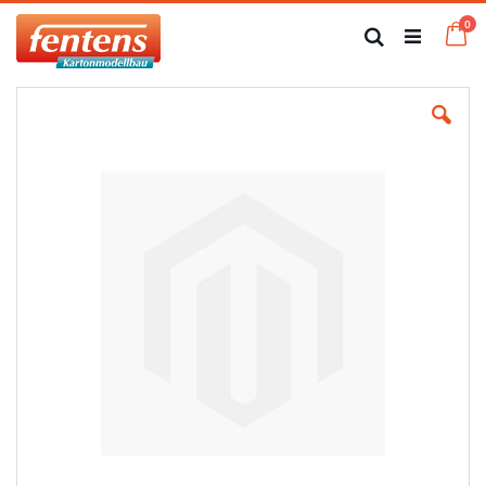
Zum
Art
0
Inhalt
Ca
Suche
springen
Zum
Ende
der
Bildgalerie
springen