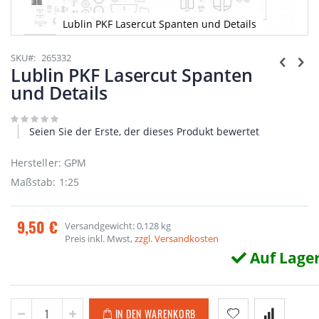
Lublin PKF Lasercut Spanten und Details
Zum
Anfang
SKU
265332
der
Lublin PKF Lasercut Spanten
Bildgalerie
und Details
springen
Seien Sie der Erste, der dieses Produkt bewertet
Hersteller: GPM
Maßstab: 1:25
9,50 €
Versandgewicht: 0,128 kg
Preis inkl. Mwst,
zzgl. Versandkosten
Auf Lage
IN DEN WARENKORB