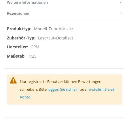
Weitere Informationen
Rezensionen
Weitere
Modell-Zubehörsatz
Informationen
Lasercut-Detailset
GPM
1:25
Nur registrierte Benutzer können Bewertungen
schreiben. Bitte
loggen Sie sich ein
oder
erstellen Sie ein
Konto