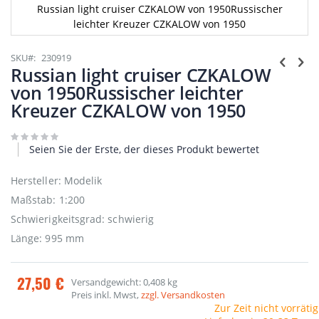
Russian light cruiser CZKALOW von 1950Russischer
leichter Kreuzer CZKALOW von 1950
Zum
Anfang
SKU
230919
der
Russian light cruiser CZKALOW
Bildgalerie
von 1950Russischer leichter
springen
Kreuzer CZKALOW von 1950
Seien Sie der Erste, der dieses Produkt bewertet
Hersteller: Modelik
Maßstab: 1:200
Schwierigkeitsgrad: schwierig
Länge: 995 mm
27,50 €
Versandgewicht: 0,408 kg
Preis inkl. Mwst,
zzgl. Versandkosten
Zur Zeit nicht vorrätig