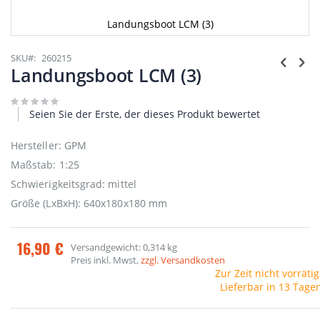
Landungsboot LCM (3)
Zum
Anfang
SKU
260215
der
Landungsboot LCM (3)
Bildgalerie
springen
Seien Sie der Erste, der dieses Produkt bewertet
Hersteller: GPM
Maßstab: 1:25
Schwierigkeitsgrad: mittel
Größe (LxBxH): 640x180x180 mm
16,90 €
Versandgewicht: 0,314 kg
Preis inkl. Mwst,
zzgl. Versandkosten
Zur Zeit nicht vorrätig
Lieferbar in 13 Tage