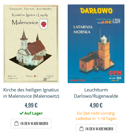
Kirche des heiligen Ignatius
Leuchtturm
in Malenovice (Malenowitz)
Darlowo/Rügenwalde
4,99 €
4,90 €
Auf Lager
Zur Zeit nicht vorrätig.
Lieferbar in -1-18 Tagen
IN DEN WARENKORB
IN DEN WARENKORB