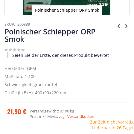
Polnischer Schlepper ORP Smok
Zum
Anfang
SKU
260339
der
Polnischer Schlepper ORP
Bildgalerie
Smok
springen
Seien Sie der Erste, der dieses Produkt bewertet
Hersteller: GPM
Maßstab: 1:100
Schwierigkeitsgrad: mittel
Größe (LxBxH): 400x90x220 mm
21,90 €
Versandgewicht: 0,100 kg
Preis inkl. Mwst,
zzgl. Versandkosten
Zur Zeit nicht vorrätig
Lieferbar in 26 Tage