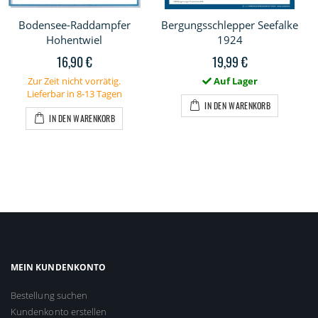
Bodensee-Raddampfer
Bergungsschlepper Seefalke
Hohentwiel
1924
16,90 €
19,99 €
Zur Zeit nicht vorrätig.
Auf Lager
Lieferbar in 8-13 Tagen
IN DEN WARENKORB
IN DEN WARENKORB
MEIN KUNDENKONTO
Bestellung suchen
Kundenkonto erstellen