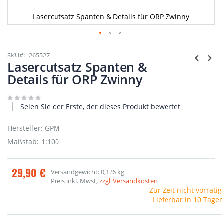
Lasercutsatz Spanten & Details für ORP Zwinny
Zum
Anfang
SKU
265527
der
Lasercutsatz Spanten &
Bildgalerie
Details für ORP Zwinny
springen
Seien Sie der Erste, der dieses Produkt bewertet
Hersteller: GPM
Maßstab: 1:100
29,90 €
Versandgewicht: 0,176 kg
Preis inkl. Mwst,
zzgl. Versandkosten
Zur Zeit nicht vorrätig
Lieferbar in 10 Tage