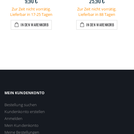
9,90 €
25,90 €
Zur Zeit nicht vorrätig.
Zur Zeit nicht vorrätig.
Lieferbar in 17-25 Tagen
Lieferbar in 88 Tagen
IN DEN WARENKORB
IN DEN WARENKORB
MEIN KUNDENKONTO
Bestellung suchen
Kundenkonto erstellen
Anmelden
Mein Kundenkonto
Meine Bestellungen