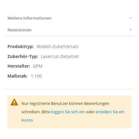
Weitere Informationen
Rezensionen
Weitere
Modell-Zubehörsatz
Informationen
Lasercut-Detailset
GPM
1:100
Nur registrierte Benutzer können Bewertungen
schreiben. Bitte
loggen Sie sich ein
oder
erstellen Sie ein
Konto