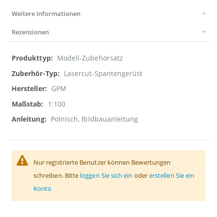
Weitere Informationen
Rezensionen
Weitere
Modell-Zubehörsatz
Informationen
Lasercut-Spantengerüst
GPM
1:100
Polnisch, Bildbauanleitung
Nur registrierte Benutzer können Bewertungen
schreiben. Bitte
loggen Sie sich ein
oder
erstellen Sie ein
Konto