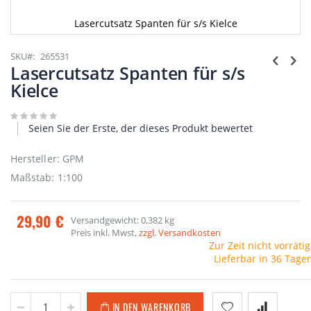
Lasercutsatz Spanten für s/s Kielce
Zum
Anfang
SKU
265531
der
Lasercutsatz Spanten für s/s
Bildgalerie
Kielce
springen
Seien Sie der Erste, der dieses Produkt bewertet
Hersteller: GPM
Maßstab: 1:100
29,90 €
Versandgewicht: 0,382 kg
Preis inkl. Mwst,
zzgl. Versandkosten
Zur Zeit nicht vorrätig
Lieferbar in 36 Tage
IN DEN WARENKORB