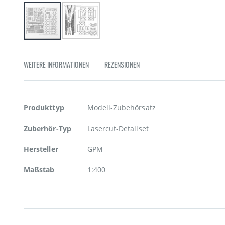
Zum
Anfang
der
WEITERE INFORMATIONEN
REZENSIONEN
Bildgalerie
springen
Weitere
Produkttyp
Modell-Zubehörsatz
Informationen
Zuberhör-Typ
Lasercut-Detailset
Hersteller
GPM
Maßstab
1:400