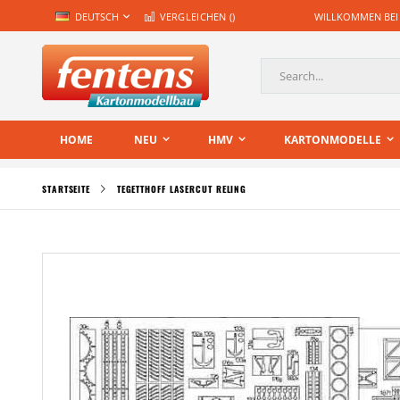
Zum
SPRACHE
DEUTSCH
VERGLEICHEN (
)
WILLKOMMEN BEI
Inhalt
springen
Suche
HOME
NEU
HMV
KARTONMODELLE
STARTSEITE
TEGETTHOFF LASERCUT RELING
Zum
Ende
der
Bildgalerie
springen