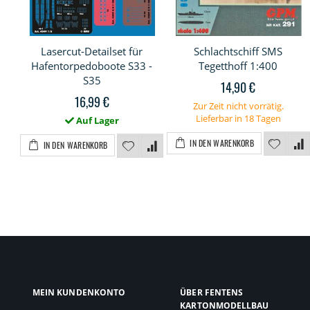
Lasercut-Detailset für
Schlachtschiff SMS
Hafentorpedoboote S33 -
Tegetthoff 1:400
S35
14,90 €
16,99 €
Zur Zeit nicht vorrätig.
Lieferbar in 18 Tagen
Auf Lager
IN DEN WARENKORB
IN DEN WARENKORB
MEIN KUNDENKONTO
ÜBER FENTENS
KARTONMODELLBAU