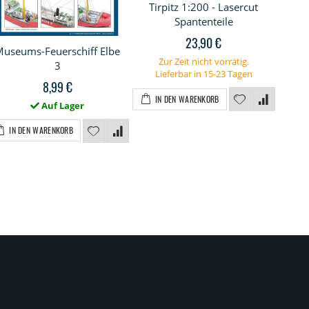
Tirpitz 1:200 - Lasercut
Spantenteile
23,90 €
Museums-Feuerschiff Elbe
Mu
Zur Zeit nicht vorrätig.
3
Lieferbar in 15-23 Tagen
8,99 €
IN DEN WARENKORB
Auf Lager
IN DEN WARENKORB
I