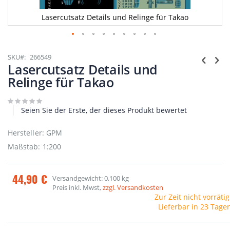
Lasercutsatz Details und Relinge für Takao
Zum
Anfang
SKU
266549
der
Lasercutsatz Details und
Bildgalerie
Relinge für Takao
springen
Seien Sie der Erste, der dieses Produkt bewertet
Hersteller: GPM
Maßstab: 1:200
44,90 €
Versandgewicht: 0,100 kg
Preis inkl. Mwst,
zzgl. Versandkosten
Zur Zeit nicht vorrätig
Lieferbar in 23 Tage