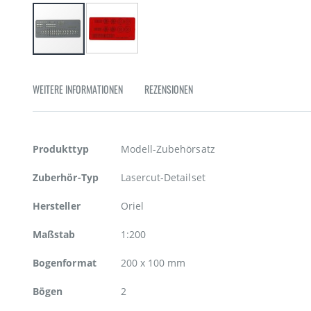
Zum
Anfang
der
WEITERE INFORMATIONEN
REZENSIONEN
Bildgalerie
springen
Weitere
Produkttyp
Modell-Zubehörsatz
Informationen
Zuberhör-Typ
Lasercut-Detailset
Hersteller
Oriel
Maßstab
1:200
Bogenformat
200 x 100 mm
Bögen
2