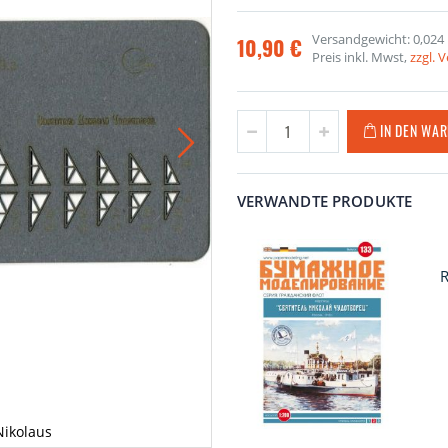
Versandgewicht: 0,024
10,90 €
Preis inkl. Mwst,
zzgl. 
IN DEN WA
VERWANDTE PRODUKTE
R
Nikolaus
Lasercutse