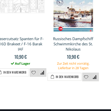
asercutsatz Spanten für F-
Russisches Dampfschiff
Hoc
16D Brakeet / F-16 Barak
Schwimmkirche des St.
IAF
Nikolaus
10,90 €
10,90 €
Z
L
Auf Lager
Zur Zeit nicht vorrätig.
Lieferbar in 28 Tagen
I
IN DEN WARENKORB
IN DEN WARENKORB