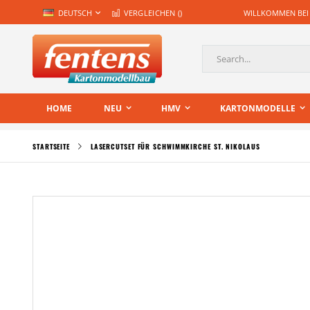
Zum
SPRACHE
DEUTSCH
VERGLEICHEN (
)
WILLKOMMEN BEI
Inhalt
springen
Suche
HOME
NEU
HMV
KARTONMODELLE
STARTSEITE
LASERCUTSET FÜR SCHWIMMKIRCHE ST. NIKOLAUS
Zum
Ende
der
Bildgalerie
springen