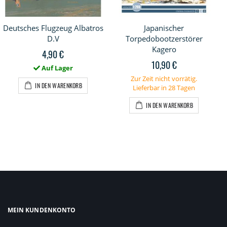
Deutsches Flugzeug Albatros
Japanischer
D.V
Torpedobootzerstörer
Kagero
4,90 €
10,90 €
Auf Lager
Zur Zeit nicht vorrätig.
IN DEN WARENKORB
Lieferbar in 28 Tagen
IN DEN WARENKORB
MEIN KUNDENKONTO