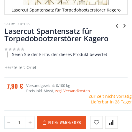
Lasercut Spantensatz für Torpedobootzerstörer Kagero
Zum
Anfang
SKU
276135
der
Lasercut Spantensatz für
Bildgalerie
Torpedobootzerstörer Kagero
springen
Seien Sie der Erste, der dieses Produkt bewertet
Hersteller: Oriel
7,90 €
Versandgewicht: 0,100 kg
Preis inkl. Mwst,
zzgl. Versandkosten
Zur Zeit nicht vorrätig
Lieferbar in 28 Tage
IN DEN WARENKORB