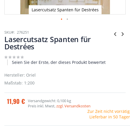
Lasercutsatz Spanten für Destrées
Zum
Anfang
SKU
276251
der
Lasercutsatz Spanten für
Bildgalerie
Destrées
springen
Seien Sie der Erste, der dieses Produkt bewertet
Hersteller: Oriel
Maßstab: 1:200
11,90 €
Versandgewicht: 0,100 kg
Preis inkl. Mwst,
zzgl. Versandkosten
Zur Zeit nicht vorrätig
Lieferbar in 50 Tage