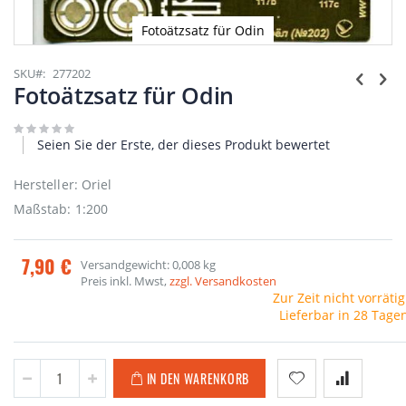
Fotoätzsatz für Odin
Zum
Anfang
SKU
277202
der
Fotoätzsatz für Odin
Bildgalerie
springen
Seien Sie der Erste, der dieses Produkt bewertet
Hersteller: Oriel
Maßstab: 1:200
7,90 €
Versandgewicht: 0,008 kg
Preis inkl. Mwst,
zzgl. Versandkosten
Zur Zeit nicht vorrätig
Lieferbar in 28 Tage
IN DEN WARENKORB