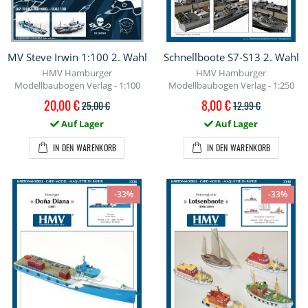
MV Steve Irwin 1:100 2. Wahl
Schnellboote S7-S13 2. Wahl
HMV Hamburger
HMV Hamburger
Modellbaubogen Verlag - 1:100
Modellbaubogen Verlag - 1:250
Sonderpreis
Sonderpreis
20,00 €
8,00 €
25,00 €
12,99 €
Auf Lager
Auf Lager
IN DEN WARENKORB
IN DEN WARENKORB
-33%
-33%