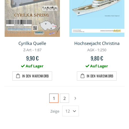
Cyrilka Quelle
Hochseejacht Christina
Z-Art - 1:87
AGK - 1:250
9,90 €
9,80 €
Auf Lager
Auf Lager
IN DEN WARENKORB
IN DEN WARENKORB
Seite
Sie lesen gerade die Seite
Seite
Seite
Weiter
1
2
Zeige