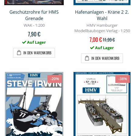
Geschützrohre für HMS
Hafenanlagen - Kräne 2 2.
Grenade
Wahl
WAK - 1:200
HMV Hamburger
Modellbaubogen Verlag - 1:250
7,90 €
Sonderpreis
7,00 €
11,99 €
Auf Lager
Auf Lager
IN DEN WARENKORB
IN DEN WARENKORB
-20%
-38%