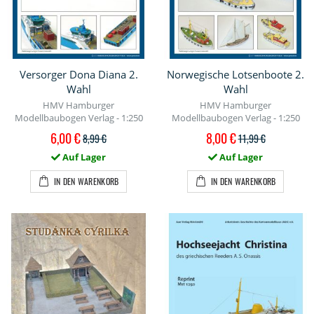
Versorger Dona Diana 2.
Norwegische Lotsenboote 2.
Wahl
Wahl
HMV Hamburger
HMV Hamburger
Modellbaubogen Verlag - 1:250
Modellbaubogen Verlag - 1:250
Sonderpreis
Sonderpreis
6,00 €
8,00 €
8,99 €
11,99 €
Auf Lager
Auf Lager
IN DEN WARENKORB
IN DEN WARENKORB