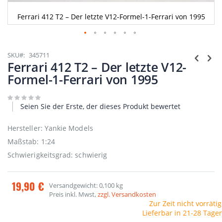
Ferrari 412 T2 – Der letzte V12-Formel-1-Ferrari von 1995
Zum
Anfang
SKU
345711
der
Ferrari 412 T2 – Der letzte V12-
Bildgalerie
Formel-1-Ferrari von 1995
springen
Seien Sie der Erste, der dieses Produkt bewertet
Hersteller: Yankie Models
Maßstab: 1:24
Schwierigkeitsgrad: schwierig
19,90 €
Versandgewicht: 0,100 kg
Preis inkl. Mwst,
zzgl. Versandkosten
Zur Zeit nicht vorrätig
Lieferbar in 21-28 Tage