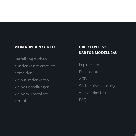
MEIN KUNDENKONTO
ÜBER FENTENS
KARTONMODELLBAU
Bestellung suchen
Impressum
Kundenkonto erstellen
Datenschutz
Anmelden
AGB
Mein Kundenkonto
Widerrufsbelehrung
Meine Bestellungen
Versandkosten
Meine Wunschliste
FAQ
Kontakt