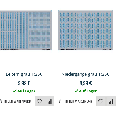
Leitern grau 1:250
Niedergänge grau 1:250
H
9,99 €
8,99 €
Auf Lager
Auf Lager
IN DEN WARENKORB
IN DEN WARENKORB
I