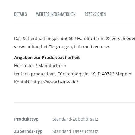
Zum
Anfang
DETAILS
WEITERE INFORMATIONEN
REZENSIONEN
der
Bildgalerie
springen
Das Set enthält insgesamt 602 Handräder in 22 verschiede
verwendbar, bei Flugzeugen, Lokomotiven usw.
Angaben zur Produktsicherheit
Hersteller / Manufacturer:
fentens productions, Fürstenbergstr. 19, D-49716 Meppen
Kontakt: https://www.h-m-v.de/
Weitere
Produkttyp
Standard-Zubehörsatz
Informationen
Zuberhör-Typ
Standard-Laseructsatz