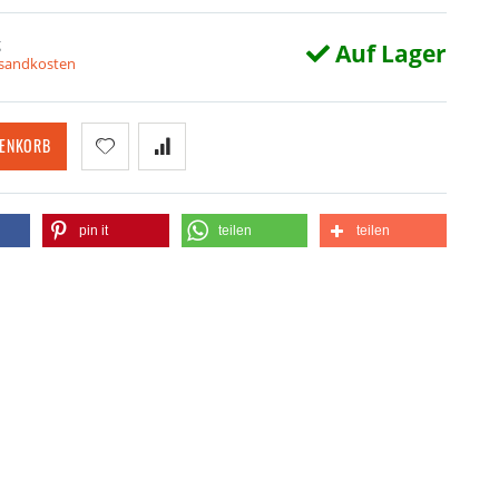
g
Auf Lager
rsandkosten
RENKORB
pin it
teilen
teilen