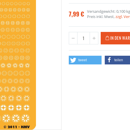
Versandgewicht: 0,100 k
7,99 €
Preis inkl. Mwst,
zzgl. Ve
IN DEN WA
tweet
teilen