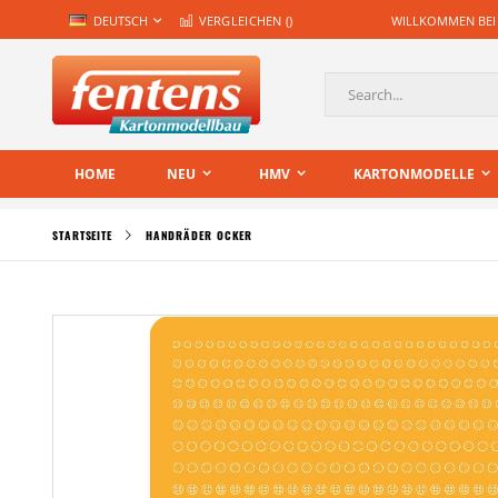
Zum
SPRACHE
DEUTSCH
VERGLEICHEN (
)
WILLKOMMEN BEI
Inhalt
springen
Suche
HOME
NEU
HMV
KARTONMODELLE
STARTSEITE
HANDRÄDER OCKER
Zum
Ende
der
Bildgalerie
springen